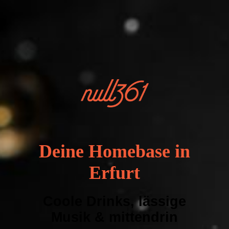
Deine Homebase in
Erfurt
Coole Drinks, lässige
Musik & mittendrin