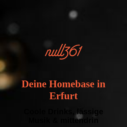
Deine Homebase in
Erfurt
Coole Drinks, lässige
Musik & mittendrin